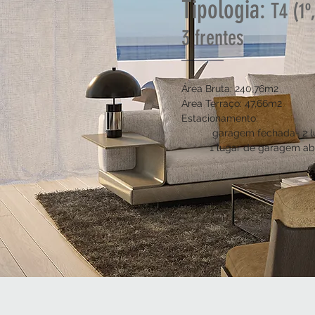
Tipologia:
T4 (1º,
3 frentes
Área Bruta: 240,76m2
Área Terraço: 47,66m2
Estacionamento:
garagem fechada- 2 lu
1 lugar de garagem ab