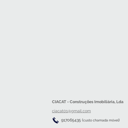
CIACAT - Construções Imobiliária, Lda
ciacat01@gmail.com
917065435 (
)
custo chamada móvel