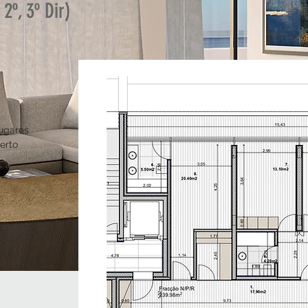
 2º, 3º D
ir)
gares
erto