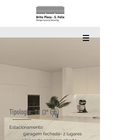
Tipologia:
T4 (2º
Esq)
Estacionamento:
garagem fechada- 2 lugares